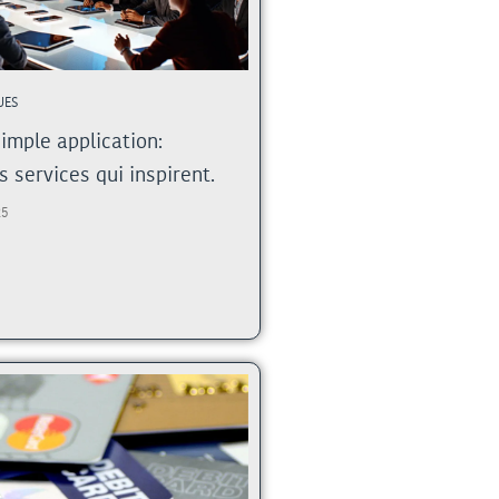
UES
simple application:
 services qui inspirent.
25